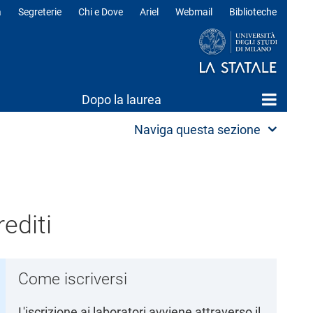
a
Segreterie
Chi e Dove
Ariel
Webmail
Biblioteche
ili
Dopo la laurea
Naviga questa sezione
editi
Come iscriversi
L'iscrizione ai laboratori avviene attraverso il