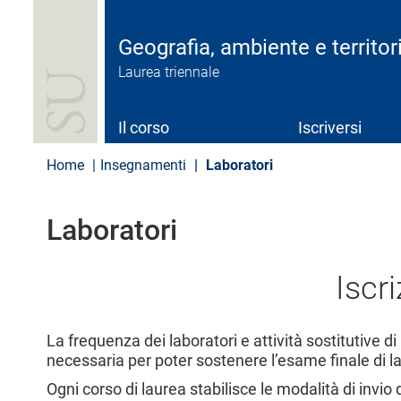
S
a
l
Geografia, ambiente e territor
t
Laurea triennale
a
a
l
c
Il corso
Iscriversi
o
n
Home
Insegnamenti
Laboratori
t
e
n
Laboratori
u
t
o
Iscr
p
r
i
n
La frequenza dei laboratori e attività sostitutive d
c
necessaria per poter sostenere l’esame finale di l
i
p
Ogni corso di laurea stabilisce le modalità di invio
a