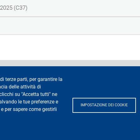
4/2025 (C37)
accessibilità
Privacy e cookie
Cookie settings
Note legali
Re
di terze parti, per garantire la
cia delle attività di
Segui La Statale su
icchi su "Accetta tutti" ne
salvando le tue preferenze e
IMPOSTAZIONE DEI COOKIE
 e per sapere come gestirli