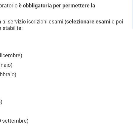
boratorio
è obbligatoria
per permettere la
 al servizio iscrizioni esami
(selezionare esami
e poi
e stabilite:
 dicembre)
nnaio)
ebbraio)
)
0 settembre)