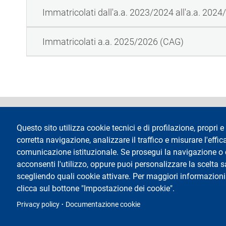
Immatricolati dall'a.a. 2023/2024 all'a.a. 202
Immatricolati a.a. 2025/2026 (CAG)
footer
Dichiarazione di 
Questo sito utilizza cookie tecnici e di profilazione, propri e 
corretta navigazione, analizzare il traffico e misurare l'effica
comunicazione istituzionale. Se prosegui la navigazione o cl
acconsenti l'utilizzo, oppure puoi personalizzare la scelta 
scegliendo quali cookie attivare. Per maggiori informazioni
Testo
Università degli Studi di Milano
Via Festa del Perdono 7 - 20122 Milano
clicca sul bottone "Impostazione dei cookie".
Tel.
+39 02 5032 5032
Posta elettronica certificata
Privacy policy
Documentazione cookie